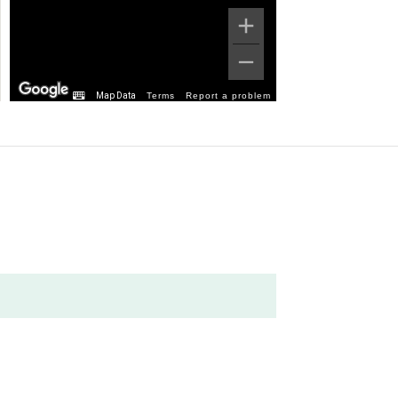
Map Data
Terms
Report a problem