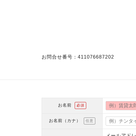
お問合せ番号：411076687202
お名前
必須
お名前（カナ）
任意
メールアド