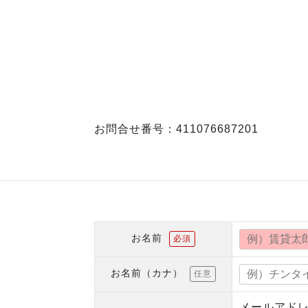
お問合せ番号：411076687201
お名前
必須
お名前（カナ）
任意
メールアド