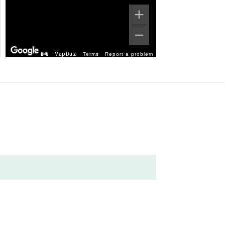
Map Data
Terms
Report a problem