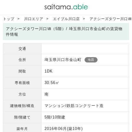
トップ
川口エリア
エイブル川口店
アクシーズタワー川口Ⅷ
アクシーズタワー川口Ⅷ（5階）/ 埼玉県川口市金山町の賃貸物
件情報
交通
埼玉県川口市金山町
住所
地図
1DK
間取
30.56㎡
専有面積
南
方位
マンション/鉄筋コンクリート造
建物種別/構造
5階/10階建
階/階建て
2016年06月
(築10年)
築年月