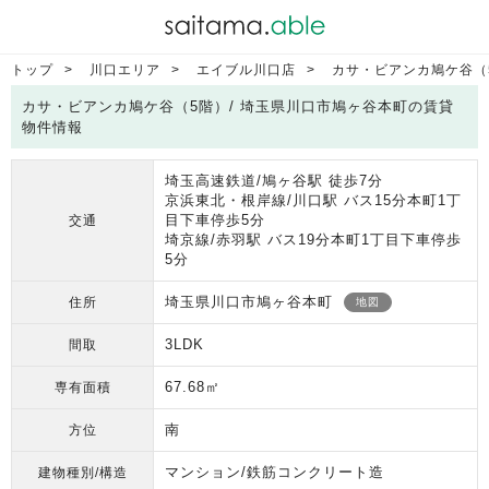
トップ
川口エリア
エイブル川口店
カサ・ビアンカ鳩ケ谷（
カサ・ビアンカ鳩ケ谷（5階）/ 埼玉県川口市鳩ヶ谷本町の賃貸
物件情報
埼玉高速鉄道/鳩ヶ谷駅 徒歩7分
京浜東北・根岸線/川口駅 バス15分本町1丁
目下車停歩5分
交通
埼京線/赤羽駅 バス19分本町1丁目下車停歩
5分
埼玉県川口市鳩ヶ谷本町
住所
地図
3LDK
間取
67.68㎡
専有面積
南
方位
マンション/鉄筋コンクリート造
建物種別/構造