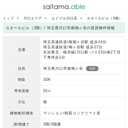
トップ
川口エリア
エイブル川口店
カタールビル（3階）
カタールビル（3階）/ 埼玉県川口市南鳩ヶ谷の賃貸物件情報
埼玉高速鉄道/南鳩ヶ谷駅 徒歩14分
埼玉高速鉄道/鳩ヶ谷駅 徒歩27分
交通
京浜東北・根岸線/川口駅 バス23分南2丁目
下車停歩2分
埼玉県川口市南鳩ヶ谷
住所
地図
3DK
間取
55㎡
専有面積
南
方位
マンション/鉄筋コンクリート造
建物種別/構造
3階/3階建
階/階建て