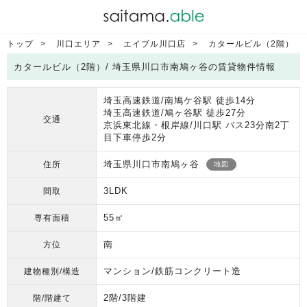
トップ
川口エリア
エイブル川口店
カタールビル（2階）
カタールビル（2階）/ 埼玉県川口市南鳩ヶ谷の賃貸物件情報
埼玉高速鉄道/南鳩ケ谷駅 徒歩14分
埼玉高速鉄道/鳩ヶ谷駅 徒歩27分
交通
京浜東北線・根岸線/川口駅 バス23分南2丁
目下車停歩2分
埼玉県川口市南鳩ヶ谷
住所
地図
3LDK
間取
55㎡
専有面積
南
方位
マンション/鉄筋コンクリート造
建物種別/構造
2階/3階建
階/階建て