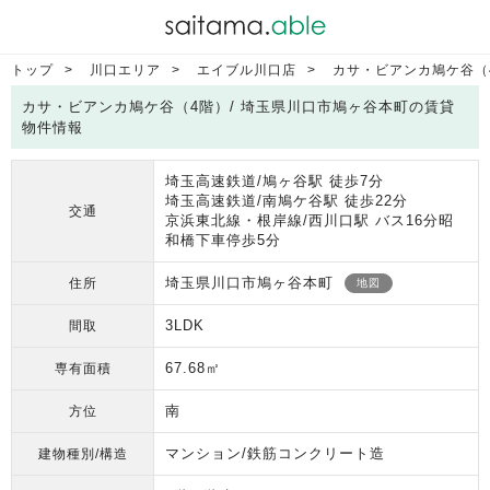
トップ
川口エリア
エイブル川口店
カサ・ビアンカ鳩ケ谷（
カサ・ビアンカ鳩ケ谷（4階）/ 埼玉県川口市鳩ヶ谷本町の賃貸
物件情報
埼玉高速鉄道/鳩ヶ谷駅 徒歩7分
埼玉高速鉄道/南鳩ケ谷駅 徒歩22分
交通
京浜東北線・根岸線/西川口駅 バス16分昭
和橋下車停歩5分
埼玉県川口市鳩ヶ谷本町
住所
地図
3LDK
間取
67.68㎡
専有面積
南
方位
マンション/鉄筋コンクリート造
建物種別/構造