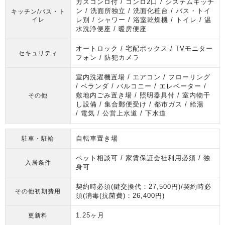
ガスコンロ付 / コンロ2口 / システムキッチ
ン / 洗面所独立 / 洗面化粧台 / バス・トイ
キッチン/バス・ト
イレ
レ別 / シャワー / 浴室乾燥機 / トイレ / 温
水洗浄便座 / 暖房便座
オートロック / 宅配ボックス / TVモニター
セキュリティ
フォン / 防犯カメラ
室内洗濯機置場 / エアコン / フローリング
/ ベランダ / バルコニー / エレベーター /
敷地内ごみ置き場 / 照明器具付 / 室内物干
その他
し設備 / 集合郵便受け / 都市ガス / 給湯
/ 電気 / 公営上水道 / 下水道
自転車置き場
駐車・駐輪
ペット相談可 / 家賃保証会社利用必須 / 独
入居条件
身可
契約時必須(鍵交換代：27,500円)/契約時必
その他初期費用
須(消毒(抗菌費)：26,400円)
1.25ヶ月
更新料