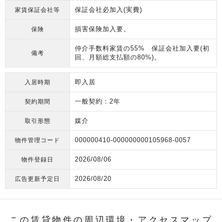
保証会社必加入(実費)
家賃保証会社等
損害保険加入要。
保険
仲介手数料家賃の55% 保証会社加入要(初
備考
回、月額総支払額の80%)。
即入居
入居時期
一般契約：2年
契約期間
媒介
取引形態
000000410-000000000105968-0057
物件管理コード
2026/08/06
物件登録日
2026/08/20
広告更新予定日
この賃貸物件の周辺環境・
アクセスマップ