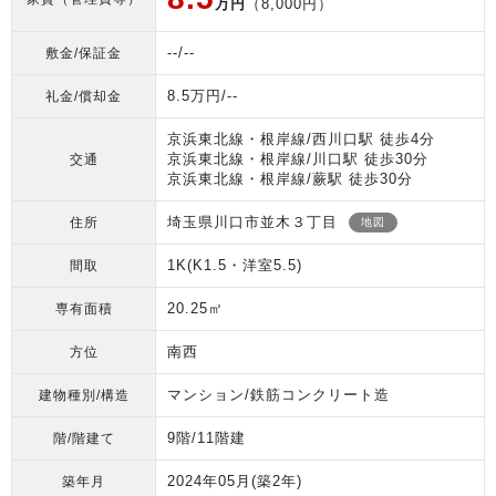
万円
（8,000円）
--/--
敷金/保証金
8.5万円/--
礼金/償却金
京浜東北線・根岸線/西川口駅 徒歩4分
京浜東北線・根岸線/川口駅 徒歩30分
交通
京浜東北線・根岸線/蕨駅 徒歩30分
埼玉県川口市並木３丁目
住所
地図
1K(K1.5・洋室5.5)
間取
20.25㎡
専有面積
南西
方位
マンション/鉄筋コンクリート造
建物種別/構造
9階/11階建
階/階建て
2024年05月
(築2年)
築年月