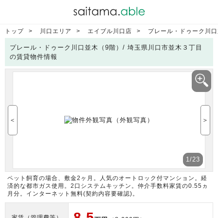
トップ
川口エリア
エイブル川口店
プレール・ドゥーク川口
プレール・ドゥーク川口並木（9階）/ 埼玉県川口市並木３丁目
の賃貸物件情報
＜
＞
1
/23
ペット飼育の場合、敷金2ヶ月。人気のオートロック付マンション。経
済的な都市ガス使用。2口システムキッチン。仲介手数料家賃の0.55ヵ
月分。インターネット無料(契約内容要確認)。
8.5
家賃（管理費等）