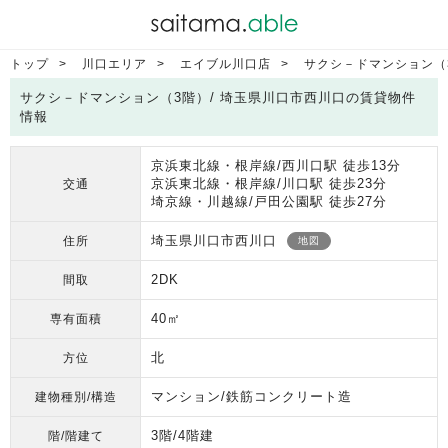
トップ
川口エリア
エイブル川口店
サクシ－ドマンション（
サクシ－ドマンション（3階）/ 埼玉県川口市西川口の賃貸物件
情報
京浜東北線・根岸線/西川口駅 徒歩13分
京浜東北線・根岸線/川口駅 徒歩23分
交通
埼京線・川越線/戸田公園駅 徒歩27分
埼玉県川口市西川口
住所
地図
2DK
間取
40㎡
専有面積
北
方位
マンション/鉄筋コンクリート造
建物種別/構造
3階/4階建
階/階建て