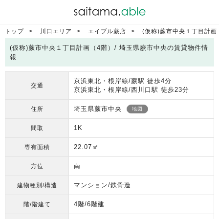
トップ
川口エリア
エイブル蕨店
(仮称)蕨市中央１丁目計画
(仮称)蕨市中央１丁目計画（4階）/ 埼玉県蕨市中央の賃貸物件情
報
京浜東北・根岸線/蕨駅 徒歩4分
交通
京浜東北・根岸線/西川口駅 徒歩23分
埼玉県蕨市中央
住所
地図
1K
間取
22.07㎡
専有面積
南
方位
マンション/鉄骨造
建物種別/構造
4階/6階建
階/階建て