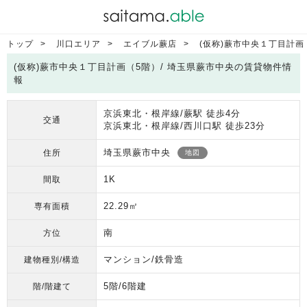
トップ
川口エリア
エイブル蕨店
(仮称)蕨市中央１丁目計画
(仮称)蕨市中央１丁目計画（5階）/ 埼玉県蕨市中央の賃貸物件情
報
京浜東北・根岸線/蕨駅 徒歩4分
交通
京浜東北・根岸線/西川口駅 徒歩23分
埼玉県蕨市中央
住所
地図
1K
間取
22.29㎡
専有面積
南
方位
マンション/鉄骨造
建物種別/構造
5階/6階建
階/階建て