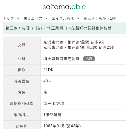
トップ
川口エリア
エイブル蕨店
第三さくら荘（1階）
第三さくら荘（1階）/ 埼玉県川口市芝新町の賃貸物件情報
京浜東北線・根岸線/蕨駅 徒歩9分
交通
京浜東北線・根岸線/西川口駅 徒歩23分
埼玉県川口市芝新町
住所
地図
2LDK
間取
40㎡
専有面積
南
方位
コーポ/木造
建物種別/構造
1階/2階建
階/階建て
1983年01月
(築43年)
築年月