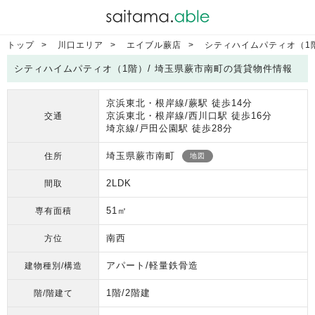
トップ
川口エリア
エイブル蕨店
シティハイムパティオ（1
シティハイムパティオ（1階）/ 埼玉県蕨市南町の賃貸物件情報
京浜東北・根岸線/蕨駅 徒歩14分
京浜東北・根岸線/西川口駅 徒歩16分
交通
埼京線/戸田公園駅 徒歩28分
埼玉県蕨市南町
住所
地図
2LDK
間取
51㎡
専有面積
南西
方位
アパート/軽量鉄骨造
建物種別/構造
1階/2階建
階/階建て