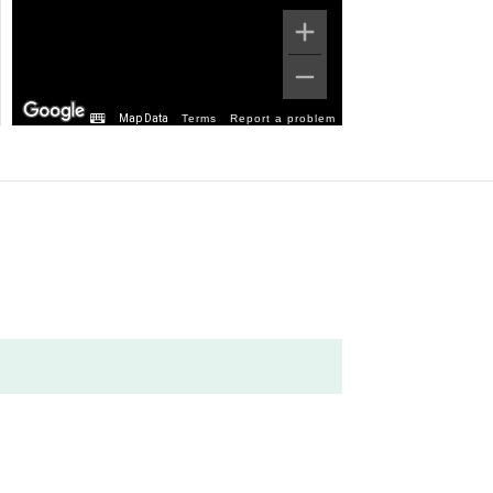
Map Data
Terms
Report a problem