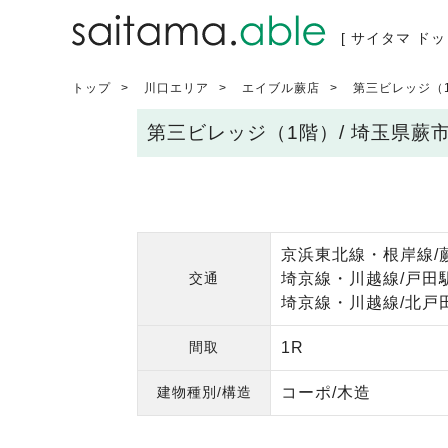
[ サイタマ ドッ
トップ
川口エリア
エイブル蕨店
第三ビレッジ（
第三ビレッジ（1階）/ 埼玉県蕨
京浜東北線・根岸線/蕨
交通
埼京線・川越線/戸田駅
埼京線・川越線/北戸田
間取
1R
建物種別/構造
コーポ/木造