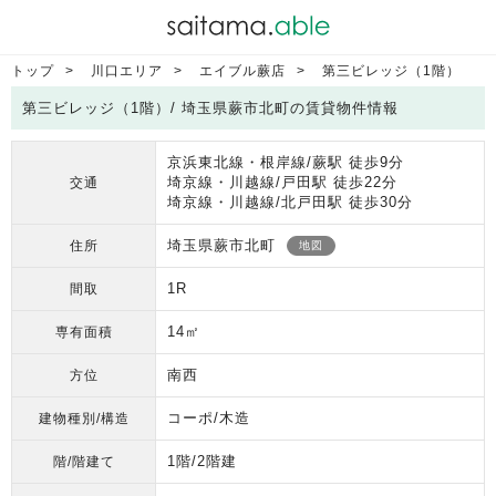
トップ
川口エリア
エイブル蕨店
第三ビレッジ（1階）
第三ビレッジ（1階）/ 埼玉県蕨市北町の賃貸物件情報
京浜東北線・根岸線/蕨駅 徒歩9分
埼京線・川越線/戸田駅 徒歩22分
交通
埼京線・川越線/北戸田駅 徒歩30分
埼玉県蕨市北町
住所
地図
1R
間取
14㎡
専有面積
南西
方位
コーポ/木造
建物種別/構造
1階/2階建
階/階建て