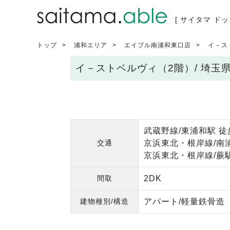
[ サイタマ ドッ
トップ
浦和エリア
エイブル南浦和東口店
イ－ス
イ－ストベルヴィ（2階）/ 埼
武蔵野線/東浦和駅 徒
交通
京浜東北・根岸線/南
京浜東北・根岸線/蕨駅
間取
2DK
建物種別/構造
アパート/軽量鉄骨造