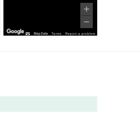
Map Data
Terms
Report a problem