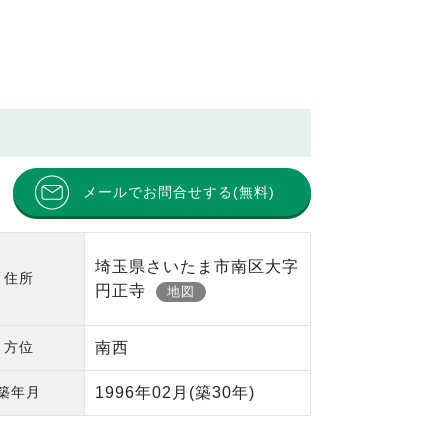
メールでお問合せする(無料)
埼玉県さいたま市南区大字
住所
円正寺
地図
方位
南西
築年月
1996年02月
(築30年)