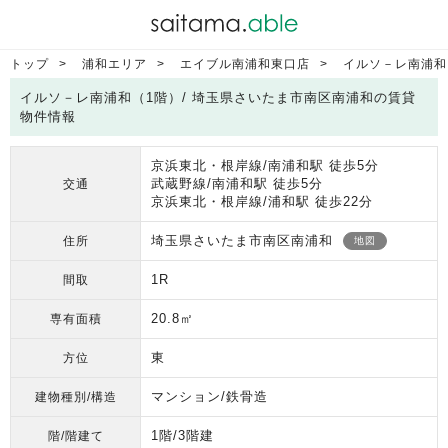
トップ
浦和エリア
エイブル南浦和東口店
イルソ－レ南浦和
イルソ－レ南浦和（1階）/ 埼玉県さいたま市南区南浦和の賃貸
物件情報
京浜東北・根岸線/南浦和駅 徒歩5分
武蔵野線/南浦和駅 徒歩5分
交通
京浜東北・根岸線/浦和駅 徒歩22分
埼玉県さいたま市南区南浦和
住所
地図
1R
間取
20.8㎡
専有面積
東
方位
マンション/鉄骨造
建物種別/構造
1階/3階建
階/階建て