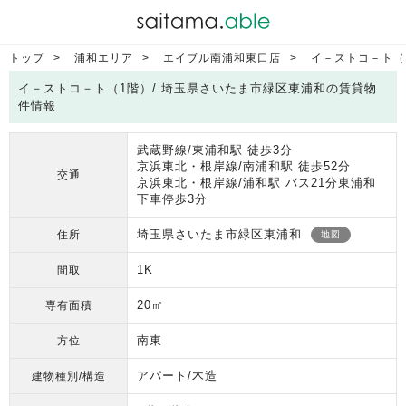
トップ
浦和エリア
エイブル南浦和東口店
イ－ストコ－ト（
イ－ストコ－ト（1階）/ 埼玉県さいたま市緑区東浦和の賃貸物
件情報
武蔵野線/東浦和駅 徒歩3分
京浜東北・根岸線/南浦和駅 徒歩52分
交通
京浜東北・根岸線/浦和駅 バス21分東浦和
下車停歩3分
埼玉県さいたま市緑区東浦和
住所
地図
1K
間取
20㎡
専有面積
南東
方位
アパート/木造
建物種別/構造