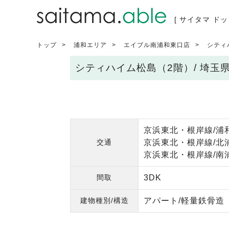
[ サイタマ ドッ
トップ
浦和エリア
エイブル南浦和東口店
シティ
シティハイム松島（2階）/ 埼
京浜東北・根岸線/浦和
交通
京浜東北・根岸線/北浦
京浜東北・根岸線/南浦
間取
3DK
建物種別/構造
アパート/軽量鉄骨造