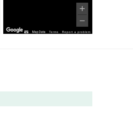
Map Data
Terms
Report a problem