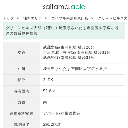
トップ
浦和エリア
エイブル南浦和東口店
グリ－ンヒルズ大
グリ－ンヒルズ大熊（2階）/ 埼玉県さいたま市南区大字広ヶ谷
戸の賃貸物件情報
武蔵野線/東浦和駅 徒歩26分
京浜東北・根岸線/南浦和駅 徒歩31分
交通
武蔵野線/南浦和駅 徒歩31分
埼玉県さいたま市南区大字広ヶ谷戸
住所
2LDK
間取
52.8㎡
専有面積
南
方位
アパート/軽量鉄骨造
建物種別/構造
2階/2階建
階/階建て