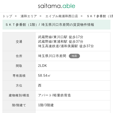
トップ
浦和エリア
エイブル南浦和西口店
ＳＫＴ参番館（1
ＳＫＴ参番館（1階）/ 埼玉県川口市差間の賃貸物件情報
武蔵野線/東川口駅 徒歩17分
武蔵野線/東浦和駅 徒歩37分
交通
埼玉高速鉄道/浦和美園駅 徒歩37分
埼玉県川口市差間
住所
地図
2LDK
間取
58.54㎡
専有面積
西
方位
アパート/軽量鉄骨造
建物種別/構造
1階/3階建
階/階建て