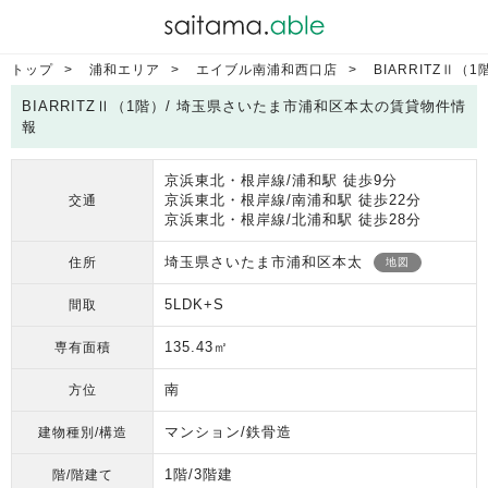
トップ
浦和エリア
エイブル南浦和西口店
BIARRITZⅡ（1
BIARRITZⅡ（1階）/ 埼玉県さいたま市浦和区本太の賃貸物件情
報
京浜東北・根岸線/浦和駅 徒歩9分
京浜東北・根岸線/南浦和駅 徒歩22分
交通
京浜東北・根岸線/北浦和駅 徒歩28分
埼玉県さいたま市浦和区本太
住所
地図
5LDK+S
間取
135.43㎡
専有面積
南
方位
マンション/鉄骨造
建物種別/構造
1階/3階建
階/階建て