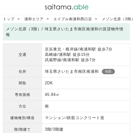
トップ
浦和エリア
エイブル南浦和西口店
メゾン北原（3階
メゾン北原（3階）/ 埼玉県さいたま市南区南浦和の賃貸物件情
報
京浜東北・根岸線/南浦和駅 徒歩7分
高崎線/浦和駅 徒歩15分
交通
武蔵野線/南浦和駅 徒歩7分
埼玉県さいたま市南区南浦和
住所
地図
2DK
間取
45.84㎡
専有面積
南
方位
マンション/鉄筋コンクリート造
建物種別/構造
3階/3階建
階/階建て