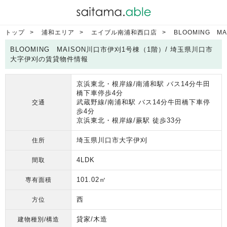
トップ
浦和エリア
エイブル南浦和西口店
BLOOMING 
BLOOMING MAISON川口市伊刈1号棟（1階）/ 埼玉県川口市
大字伊刈の賃貸物件情報
京浜東北・根岸線/南浦和駅 バス14分牛田
橋下車停歩4分
武蔵野線/南浦和駅 バス14分牛田橋下車停
交通
歩4分
京浜東北・根岸線/蕨駅 徒歩33分
埼玉県川口市大字伊刈
住所
4LDK
間取
101.02㎡
専有面積
西
方位
貸家/木造
建物種別/構造