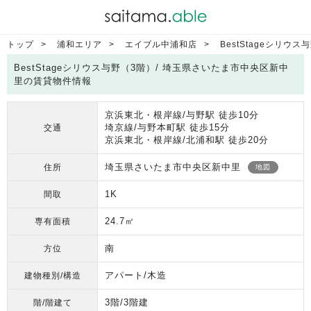
トップ
浦和エリア
エイブル中浦和店
BestStageシリウス
BestStageシリウス与野（3階）/ 埼玉県さいたま市中央区新中
里の賃貸物件情報
京浜東北・根岸線/与野駅 徒歩10分
埼京線/与野本町駅 徒歩15分
交通
京浜東北・根岸線/北浦和駅 徒歩20分
埼玉県さいたま市中央区新中里
住所
地図
1K
間取
24.7㎡
専有面積
南
方位
アパート/木造
建物種別/構造
3階/3階建
階/階建て