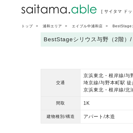
[ サイタマ ドッ
トップ
浦和エリア
エイブル中浦和店
BestSt
BestStageシリウス与野（2
京浜東北・根岸線/与野
交通
埼京線/与野本町駅 徒
京浜東北・根岸線/北浦
間取
1K
建物種別/構造
アパート/木造