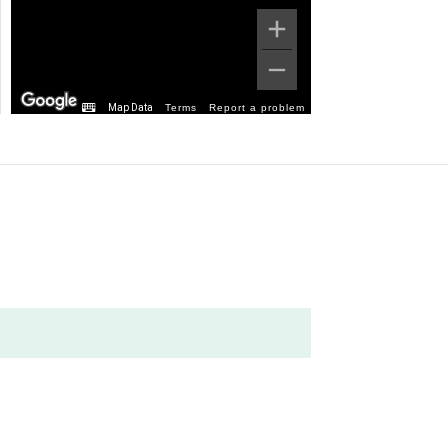
Map Data
Terms
Report a problem