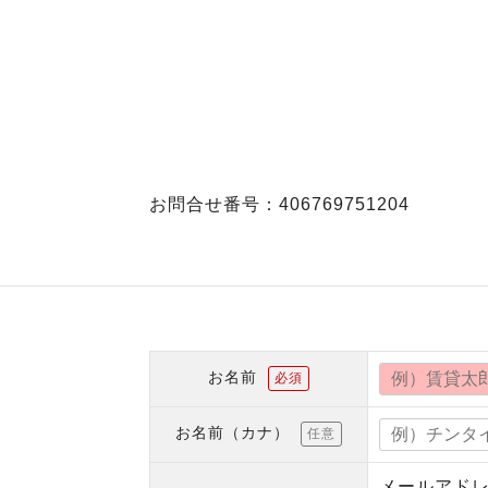
お問合せ番号：406769751204
お名前
必須
お名前（カナ）
任意
メールアド