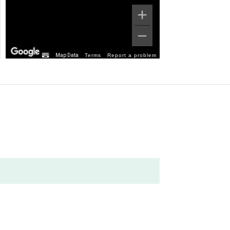
Map Data
Terms
Report a problem