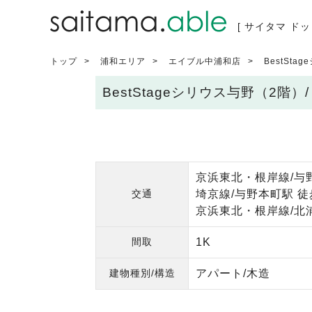
[ サイタマ ドッ
トップ
浦和エリア
エイブル中浦和店
BestSt
BestStageシリウス与野（2
京浜東北・根岸線/与野
交通
埼京線/与野本町駅 徒
京浜東北・根岸線/北浦
間取
1K
建物種別/構造
アパート/木造