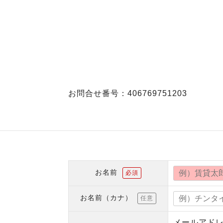
お問合せ番号：406769751203
お名前
必須
お名前（カナ）
任意
メールアド