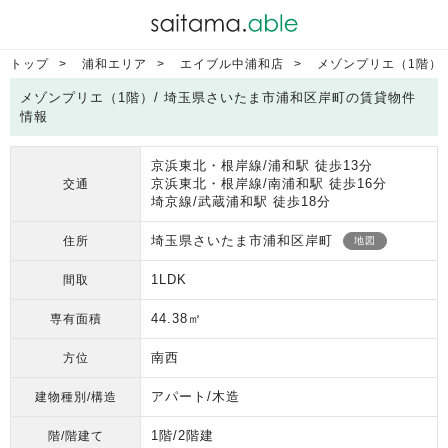
トップ
浦和エリア
エイブル中浦和店
メゾンプリエ（1階）
メゾンプリエ（1階）/ 埼玉県さいたま市浦和区岸町の賃貸物件
情報
京浜東北・根岸線/浦和駅 徒歩13分
京浜東北・根岸線/南浦和駅 徒歩16分
交通
埼京線/武蔵浦和駅 徒歩18分
埼玉県さいたま市浦和区岸町
住所
地図
1LDK
間取
44.38㎡
専有面積
南西
方位
アパート/木造
建物種別/構造
1階/2階建
階/階建て