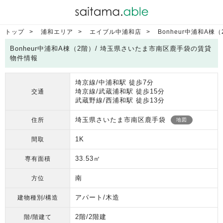
トップ
浦和エリア
エイブル中浦和店
Bonheur中浦和A棟
Bonheur中浦和A棟（2階）/ 埼玉県さいたま市南区鹿手袋の賃貸
物件情報
埼京線/中浦和駅 徒歩7分
埼京線/武蔵浦和駅 徒歩15分
交通
武蔵野線/西浦和駅 徒歩13分
埼玉県さいたま市南区鹿手袋
住所
地図
1K
間取
33.53㎡
専有面積
南
方位
アパート/木造
建物種別/構造
2階/2階建
階/階建て