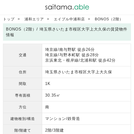
トップ
浦和エリア
エイブル中浦和店
BONOS（2階）
BONOS（2階）/ 埼玉県さいたま市桜区大字上大久保の賃貸物件
情報
埼京線/南与野駅 徒歩26分
埼京線/与野本町駅 徒歩28分
交通
京浜東北・根岸線/北浦和駅 徒歩42分
埼玉県さいたま市桜区大字上大久保
住所
1K
間取
30.35㎡
専有面積
南
方位
マンション/鉄骨造
建物種別/構造
2階/3階建
階/階建て