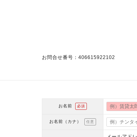
お問合せ番号：406615922102
お名前
必須
お名前（カナ）
任意
メールアド