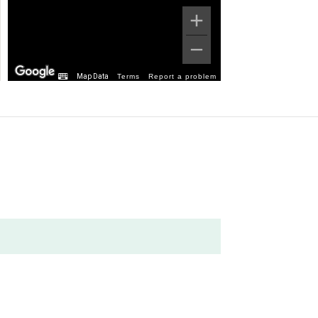
Map Data
Terms
Report a problem