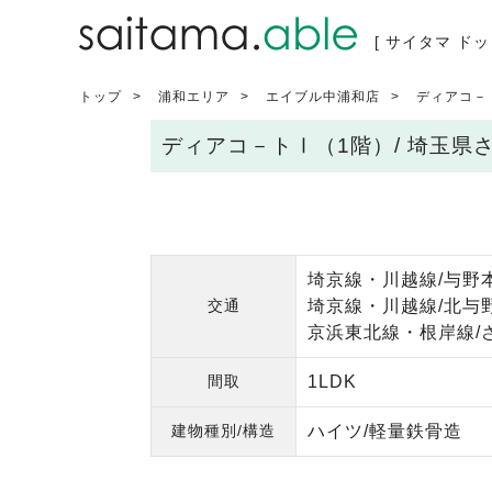
[ サイタマ ドッ
トップ
浦和エリア
エイブル中浦和店
ディアコ－
ディアコ－トⅠ（1階）/ 埼玉
埼京線・川越線/与野本
交通
埼京線・川越線/北与野
京浜東北線・根岸線/
間取
1LDK
建物種別/構造
ハイツ/軽量鉄骨造