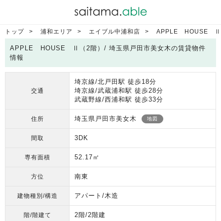
トップ
浦和エリア
エイブル中浦和店
APPLE HOUSE 
APPLE HOUSE Ⅱ（2階）/ 埼玉県戸田市美女木の賃貸物件
情報
埼京線/北戸田駅 徒歩18分
埼京線/武蔵浦和駅 徒歩28分
交通
武蔵野線/西浦和駅 徒歩33分
埼玉県戸田市美女木
住所
地図
3DK
間取
52.17㎡
専有面積
南東
方位
アパート/木造
建物種別/構造
2階/2階建
階/階建て