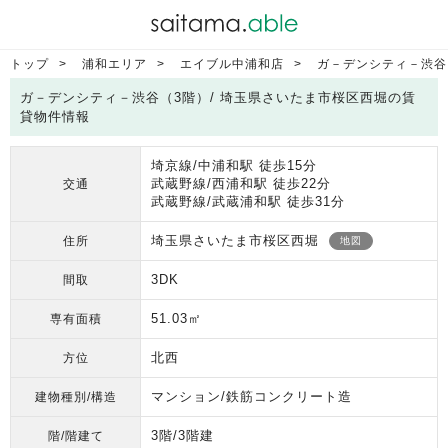
トップ
浦和エリア
エイブル中浦和店
ガ－デンシティ－渋谷
ガ－デンシティ－渋谷（3階）/ 埼玉県さいたま市桜区西堀の賃
貸物件情報
埼京線/中浦和駅 徒歩15分
武蔵野線/西浦和駅 徒歩22分
交通
武蔵野線/武蔵浦和駅 徒歩31分
埼玉県さいたま市桜区西堀
住所
地図
3DK
間取
51.03㎡
専有面積
北西
方位
マンション/鉄筋コンクリート造
建物種別/構造
3階/3階建
階/階建て