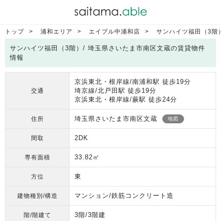
トップ
浦和エリア
エイブル中浦和店
サンハイツ福田（3階
サンハイツ福田（3階）/ 埼玉県さいたま市南区文蔵の賃貸物件
情報
京浜東北・根岸線/南浦和駅 徒歩19分
埼京線/北戸田駅 徒歩19分
交通
京浜東北・根岸線/蕨駅 徒歩24分
埼玉県さいたま市南区文蔵
住所
地図
2DK
間取
33.82㎡
専有面積
東
方位
マンション/鉄筋コンクリート造
建物種別/構造
3階/3階建
階/階建て