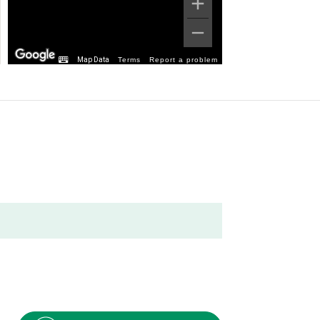
Map Data
Terms
Report a problem