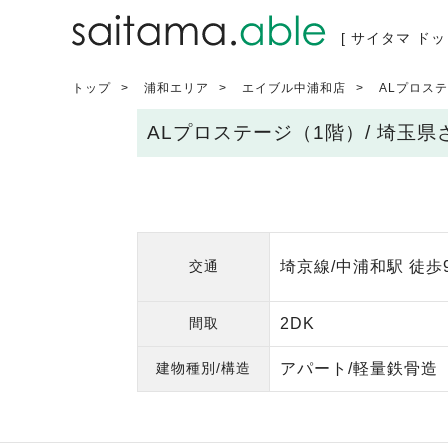
[ サイタマ ドッ
トップ
浦和エリア
エイブル中浦和店
ALプロス
ALプロステージ（1階）/ 埼玉
交通
埼京線/中浦和駅 徒歩
間取
2DK
建物種別/構造
アパート/軽量鉄骨造