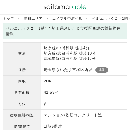
トップ
浦和エリア
エイブル中浦和店
ベルエポック２（1階
ベルエポック２（1階）/ 埼玉県さいたま市桜区西堀の賃貸物件
情報
埼京線/中浦和駅 徒歩4分
埼京線/武蔵浦和駅 徒歩18分
交通
武蔵野線/西浦和駅 徒歩17分
埼玉県さいたま市桜区西堀
住所
地図
2DK
間取
41.53㎡
専有面積
西
方位
マンション/鉄筋コンクリート造
建物種別/構造
1階/5階建
階/階建て