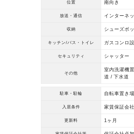
位置
南向き
放送・通信
インターネット
収納
シューズボ
キッチン/バス・トイレ
ガスコンロ設置
セキュリティ
シャッター
室内洗濯機置場
その他
道 / 下水道
駐車・駐輪
自転車置き
入居条件
家賃保証会社
更新料
1ヶ月
家賃保証会社等
保証会社必加