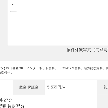
＜
物件外観写真（完成写
つき即日審査OK。インターネット無料。J:COM12M無料。魅力的な賃料
約受付中。
敷金/保証金
5.5万円/--
礼
）
歩27分
駅 徒歩35分