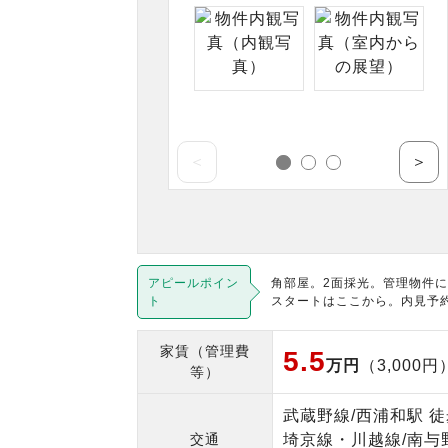
＜
＞
アピールポイン
角部屋。2面採光。管理物件に
ト
スタートはここから。内見予
家賃（管理費
5.5
万円
（3,000円
等）
武蔵野線/西浦和駅 徒
交通
埼京線・川越線/南与野