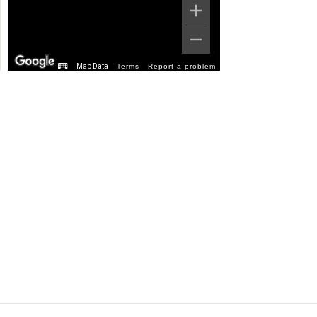
Map Data
Terms
Report a problem