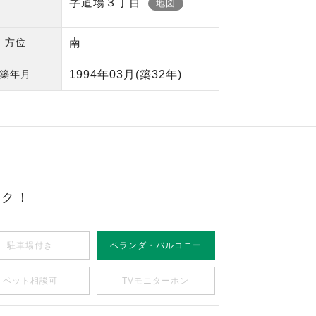
字道場３丁目
地図
方位
南
築年月
1994年03月
(築32年)
ック！
駐車場付き
ベランダ・バルコニー
ペット相談可
TVモニターホン