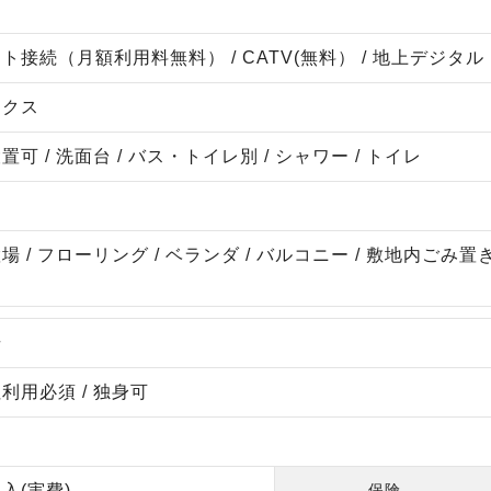
接続（月額利用料無料） / CATV(無料） / 地上デジタル
ックス
可 / 洗面台 / バス・トイレ別 / シャワー / トイレ
 / フローリング / ベランダ / バルコニー / 敷地内ごみ置き場 
場
利用必須 / 独身可
入(実費)
保険