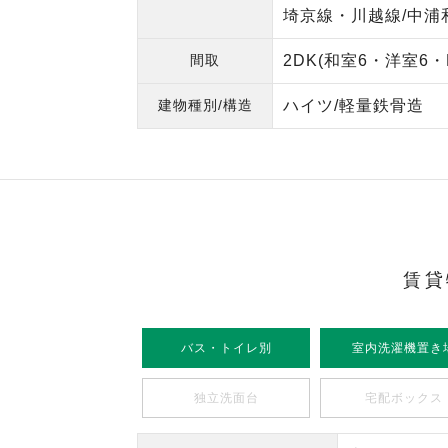
埼京線・川越線/中浦和
間取
2DK(和室6・洋室6・
建物種別/構造
ハイツ/軽量鉄骨造
賃貸
バス・トイレ別
室内洗濯機置き
独立洗面台
宅配ボックス