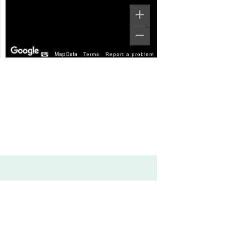
Map Data
Terms
Report a problem