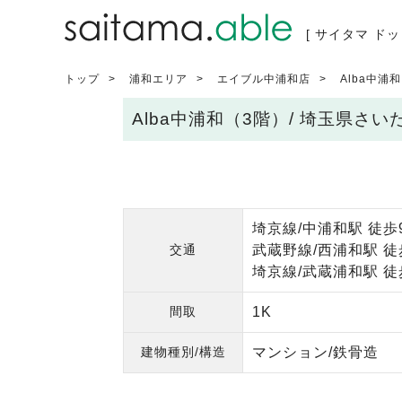
[ サイタマ ドッ
トップ
浦和エリア
エイブル中浦和店
Alba中浦
Alba中浦和（3階）/ 埼玉県さ
埼京線/中浦和駅 徒歩
交通
武蔵野線/西浦和駅 徒
埼京線/武蔵浦和駅 徒
間取
1K
建物種別/構造
マンション/鉄骨造