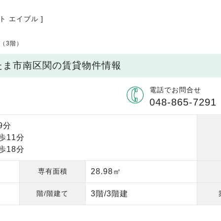
ト エイブル ]
和（3階）
いたま市南区関の賃貸物件情報
電話でお問合せ
048-865-7291
9分
歩11分
歩18分
専有面積
28.98㎡
階/階建て
3階/3階建