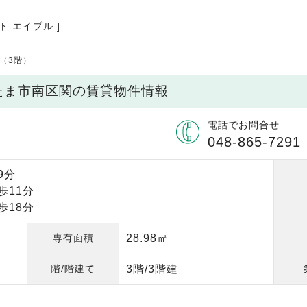
ト エイブル ]
和（3階）
いたま市南区関の賃貸物件情報
電話でお問合せ
048-865-7291
9分
歩11分
歩18分
専有面積
28.98㎡
階/階建て
3階/3階建