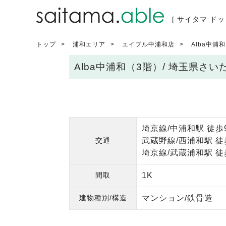
[ サイタマ ドッ
トップ
浦和エリア
エイブル中浦和店
Alba中浦
Alba中浦和（3階）/ 埼玉県さ
埼京線/中浦和駅 徒歩
交通
武蔵野線/西浦和駅 徒
埼京線/武蔵浦和駅 徒
間取
1K
建物種別/構造
マンション/鉄骨造