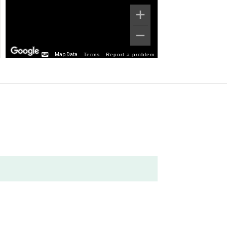
Map Data
Terms
Report a problem