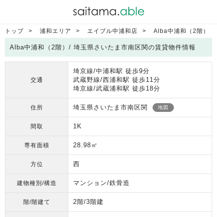
トップ
浦和エリア
エイブル中浦和店
Alba中浦和（2階）
Alba中浦和（2階）/ 埼玉県さいたま市南区関の賃貸物件情報
埼京線/中浦和駅 徒歩9分
武蔵野線/西浦和駅 徒歩11分
交通
埼京線/武蔵浦和駅 徒歩18分
埼玉県さいたま市南区関
住所
地図
1K
間取
28.98㎡
専有面積
西
方位
マンション/鉄骨造
建物種別/構造
2階/3階建
階/階建て