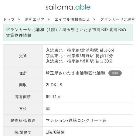
トップ
浦和エリア
エイブル浦和西口店
グランカーサ北浦和
グランカーサ北浦和（1階）/ 埼玉県さいたま市浦和区北浦和の
賃貸物件情報
京浜東北・根岸線/北浦和駅 徒歩6分
京浜東北・根岸線/与野駅 徒歩12分
交通
京浜東北・根岸線/浦和駅 徒歩30分
埼玉県さいたま市浦和区北浦和
住所
地図
2LDK+S
間取
69.11㎡
専有面積
南
方位
マンション/鉄筋コンクリート造
建物種別/構造
1階/6階建
階/階建て