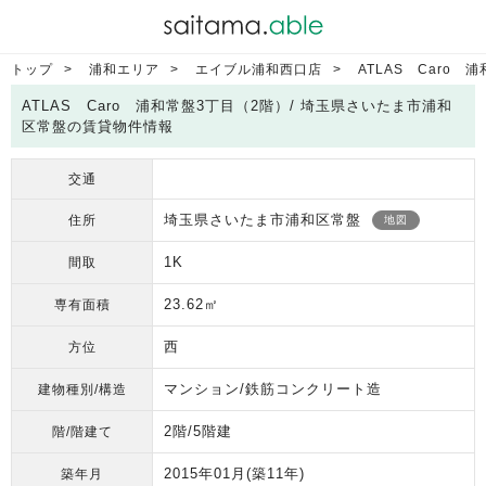
トップ
浦和エリア
エイブル浦和西口店
ATLAS Caro 
ATLAS Caro 浦和常盤3丁目（2階）/ 埼玉県さいたま市浦和
区常盤の賃貸物件情報
交通
埼玉県さいたま市浦和区常盤
住所
地図
1K
間取
23.62㎡
専有面積
西
方位
マンション/鉄筋コンクリート造
建物種別/構造
2階/5階建
階/階建て
2015年01月
(築11年)
築年月