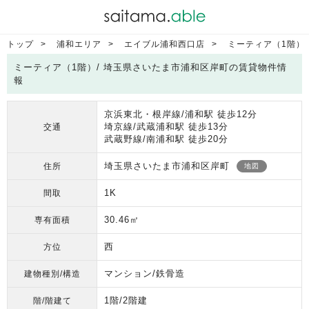
トップ
浦和エリア
エイブル浦和西口店
ミーティア（1階）
ミーティア（1階）/ 埼玉県さいたま市浦和区岸町の賃貸物件情
報
京浜東北・根岸線/浦和駅 徒歩12分
埼京線/武蔵浦和駅 徒歩13分
交通
武蔵野線/南浦和駅 徒歩20分
埼玉県さいたま市浦和区岸町
住所
地図
1K
間取
30.46㎡
専有面積
西
方位
マンション/鉄骨造
建物種別/構造
1階/2階建
階/階建て