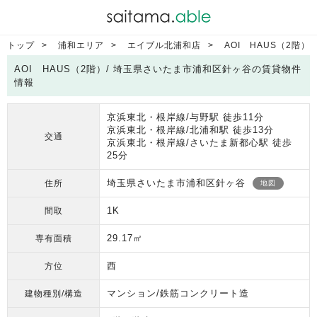
トップ
浦和エリア
エイブル北浦和店
AOI HAUS（2階）
AOI HAUS（2階）/ 埼玉県さいたま市浦和区針ヶ谷の賃貸物件
情報
京浜東北・根岸線/与野駅 徒歩11分
京浜東北・根岸線/北浦和駅 徒歩13分
交通
京浜東北・根岸線/さいたま新都心駅 徒歩
25分
埼玉県さいたま市浦和区針ヶ谷
住所
地図
1K
間取
29.17㎡
専有面積
西
方位
マンション/鉄筋コンクリート造
建物種別/構造