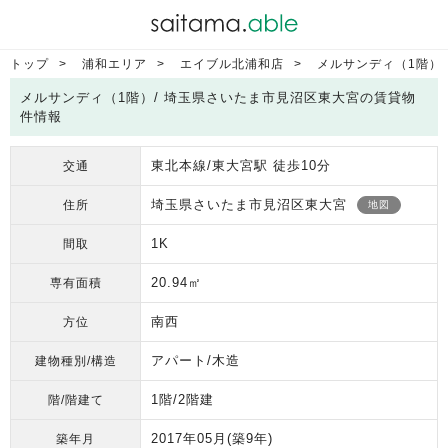
トップ
浦和エリア
エイブル北浦和店
メルサンディ（1階）
メルサンディ（1階）/ 埼玉県さいたま市見沼区東大宮の賃貸物
件情報
東北本線/東大宮駅 徒歩10分
交通
埼玉県さいたま市見沼区東大宮
住所
地図
1K
間取
20.94㎡
専有面積
南西
方位
アパート/木造
建物種別/構造
1階/2階建
階/階建て
2017年05月
(築9年)
築年月