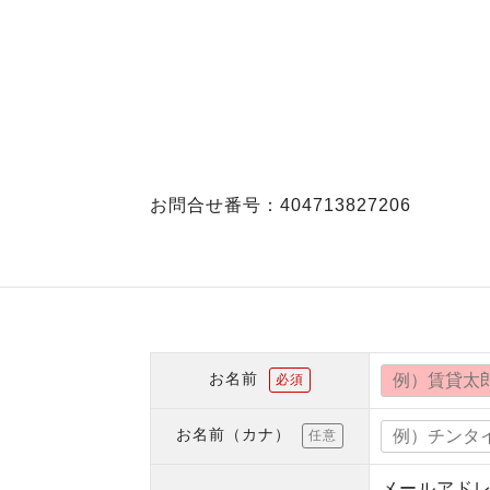
お問合せ番号：404713827206
お名前
必須
お名前（カナ）
任意
メールアド