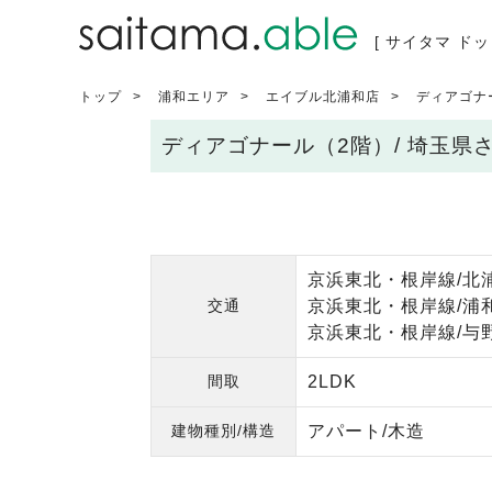
[ サイタマ ドッ
トップ
浦和エリア
エイブル北浦和店
ディアゴナ
ディアゴナール（2階）/ 埼玉
京浜東北・根岸線/北浦
交通
京浜東北・根岸線/浦和
京浜東北・根岸線/与野
間取
2LDK
建物種別/構造
アパート/木造