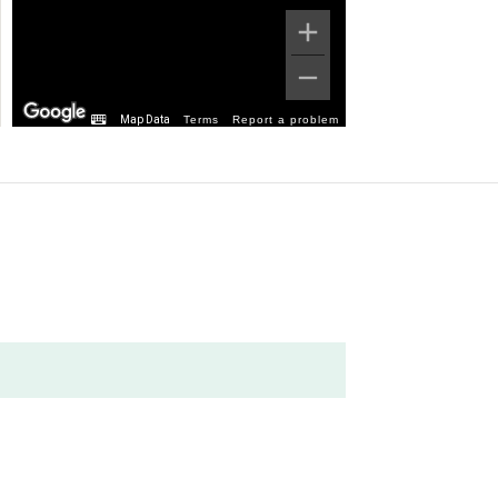
Map Data
Terms
Report a problem