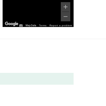
Map Data
Terms
Report a problem