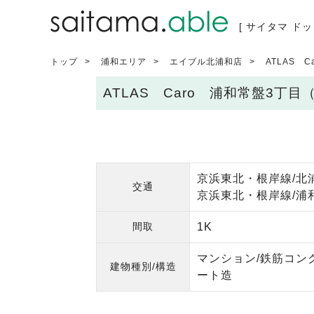
[ サイタマ ドッ
トップ
浦和エリア
エイブル北浦和店
ATLAS 
ATLAS Caro 浦和常盤3丁
京浜東北・根岸線/北
交通
京浜東北・根岸線/浦和
間取
1K
マンション/鉄筋コン
建物種別/構造
ート造