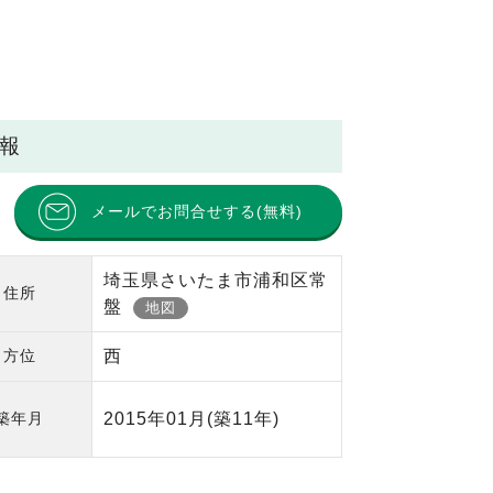
情報
メールでお問合せする(無料)
埼玉県さいたま市浦和区常
住所
盤
地図
方位
西
築年月
2015年01月
(築11年)