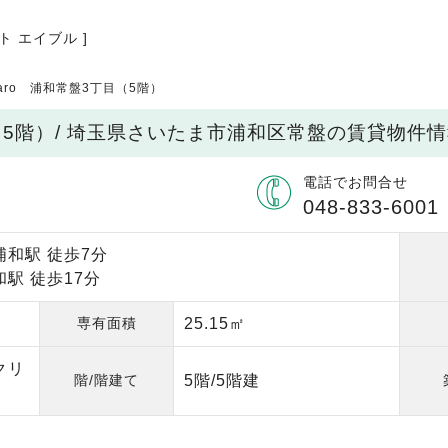
ト エイブル ]
Caro 浦和常盤3丁目（5階）
目（5階）/ 埼玉県さいたま市浦和区常盤の賃貸物件
電話でお問合せ
048-833-6001
浦和駅 徒歩7分
駅 徒歩17分
専有面積
25.15㎡
クリ
階/階建て
5階/5階建