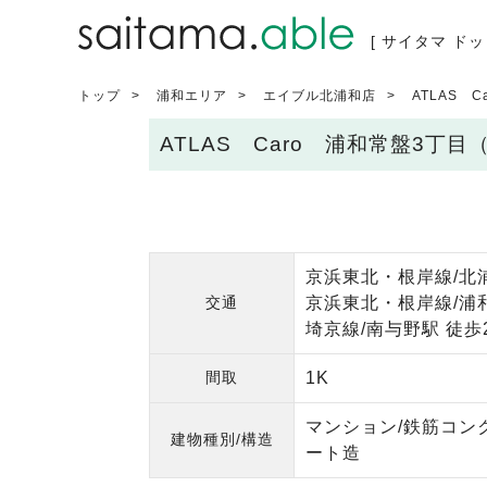
[ サイタマ ドッ
トップ
浦和エリア
エイブル北浦和店
ATLAS 
ATLAS Caro 浦和常盤3丁
京浜東北・根岸線/北
交通
京浜東北・根岸線/浦和
埼京線/南与野駅 徒歩
間取
1K
マンション/鉄筋コン
建物種別/構造
ート造