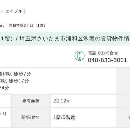
ト エイブル ]
Caro 浦和常盤3丁目（1階）
目（1階）/ 埼玉県さいたま市浦和区常盤の賃貸物件
電話でお問合せ
048-833-6001
浦和駅 徒歩7分
駅 徒歩17分
24分
専有面積
22.12㎡
クリ
階/階建て
1階/5階建