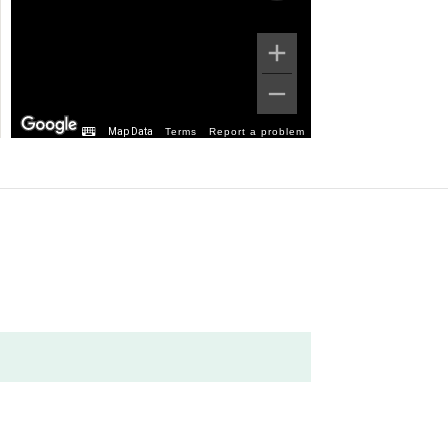
Map Data
Terms
Report a problem