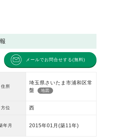
情報
メールでお問合せする(無料)
埼玉県さいたま市浦和区常
住所
盤
地図
方位
西
築年月
2015年01月
(築11年)