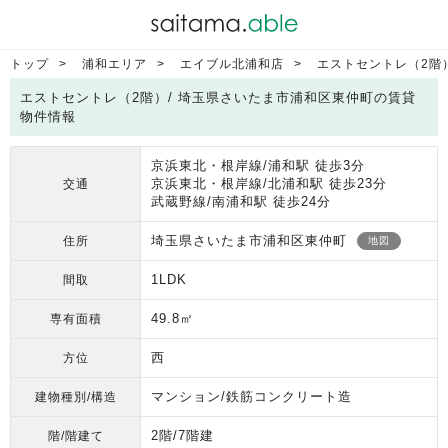
トップ
浦和エリア
エイブル北浦和店
エストセントレ（2階
エストセントレ（2階）/ 埼玉県さいたま市浦和区東仲町の賃貸
物件情報
京浜東北・根岸線/浦和駅 徒歩3分
京浜東北・根岸線/北浦和駅 徒歩23分
交通
武蔵野線/南浦和駅 徒歩24分
埼玉県さいたま市浦和区東仲町
住所
地図
1LDK
間取
49.8㎡
専有面積
西
方位
マンション/鉄筋コンクリート造
建物種別/構造
2階/7階建
階/階建て