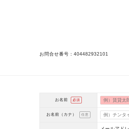
お問合せ番号：404482932101
お名前
必須
お名前（カナ）
任意
メールアド