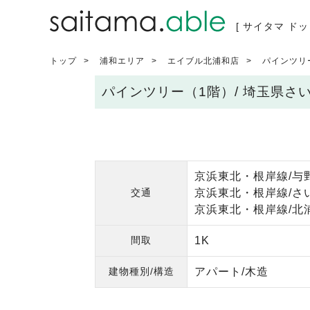
[ サイタマ ドッ
トップ
浦和エリア
エイブル北浦和店
パインツリ
パインツリー（1階）/ 埼玉県
京浜東北・根岸線/与野
交通
京浜東北・根岸線/さ
京浜東北・根岸線/北浦
間取
1K
建物種別/構造
アパート/木造