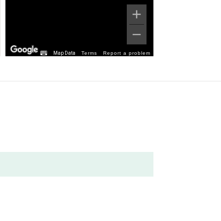
Map Data
Terms
Report a problem